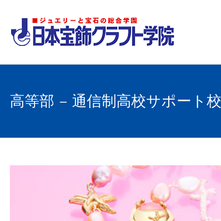
Skip
to
content
高等部 – 通信制高校サポート