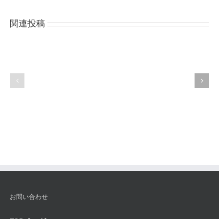
関連投稿
金
イ
銀
ン
プ
カ
ラ
ッ
チ
サ
ナ
ト
の
ゥ
専
ー
門
ラ
知
識
お問い合わせ