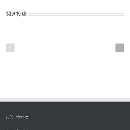
関連投稿
金
イ
銀
ン
プ
カ
ラ
ッ
チ
サ
ナ
ト
の
ゥ
専
ー
門
ラ
知
識
お問い合わせ