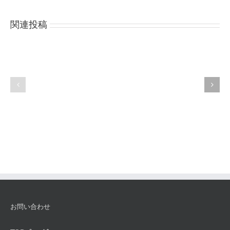
関連投稿
金
イ
銀
ン
プ
カ
ラ
ッ
チ
サ
ナ
ト
の
ゥ
専
ー
門
ラ
知
識
お問い合わせ