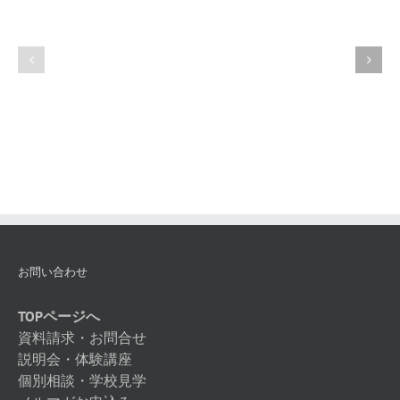
イ
銀
ン
プ
カ
ラ
ッ
チ
サ
ナ
ト
の
ゥ
専
ー
門
ラ
知
識
お問い合わせ
TOPページへ
資料請求・お問合せ
説明会・体験講座
個別相談・学校見学