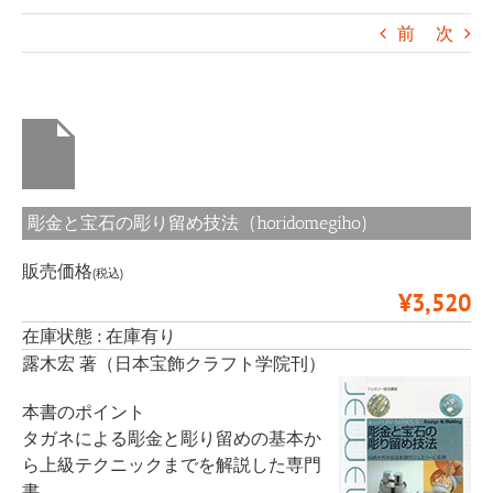
前
次
彫金と宝石の彫り留め技法 (horidomegiho)
販売価格
(税込)
¥3,520
在庫状態 : 在庫有り
露木宏 著（日本宝飾クラフト学院刊）
本書のポイント
タガネによる彫金と彫り留めの基本か
ら上級テクニックまでを解説した専門
書。