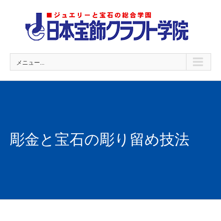
Skip
to
content
メニュー...
彫金と宝石の彫り留め技法