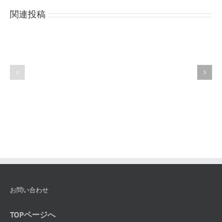
名
関連投稿
東
古
京
屋
校
校
個
個
別
別
相
相
談
談
申
申
し
し
込
込
み
み
フ
フ
ォ
ォ
ー
ー
ム
ム
お問い合わせ
TOPページへ