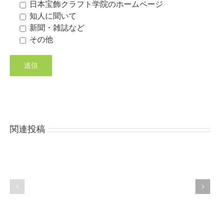
日本宝飾クラフト学院のホームページ
知人に聞いて
新聞・雑誌など
その他
ご
関連投稿
入
お
学
申
お
込
申
み
込
あ
み
り
あ
が
り
と
が
う
と