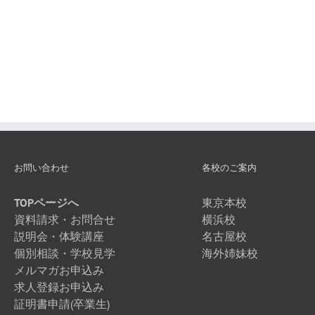
ン
プ
カ
ラ
ッ
チ
サ
ナ
ト
の
ゥ
専
ー
門
ラ
知
識
お問い合わせ
各校のご案内
TOPページへ
東京本校
資料請求・お問合せ
横浜校
説明会・体験講座
名古屋校
個別相談・学校見学
海外姉妹校
メルマガお申込み
求人登録お申込み
証明書申請(卒業生)