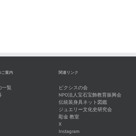
石
の
通
学
信
習
販
に
売
役
立
つ
参
考
書、
本
のご案内
関連リンク
の
一
の一覧
ピクシスの会
覧
科
NPO法人宝石宝飾教育振興会
伝統装身具ネット図鑑
ジュエリー文化史研究会
彫金 教室
X
Instagram