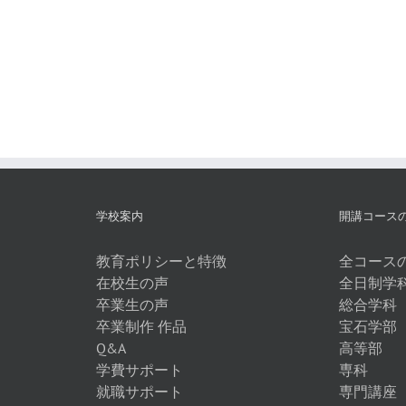
ク
シ
ョ
ン
刊
行
記
念
特
別
講
座
学校案内
開講コース
受
講
教育ポリシーと特徴
全コース
申
在校生の声
全日制学
し
込
卒業生の声
総合学科
み
卒業制作 作品
宝石学部
フ
Q&A
高等部
ォ
学費サポート
専科
ー
就職サポート
専門講座
ム