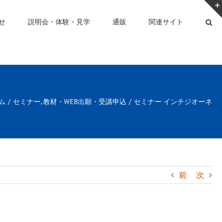
せ
説明会・体験・見学
通販
関連サイト
ム
セミナー
教材・WEB出願・受講申込
セミナー インチジオーネ
前
次