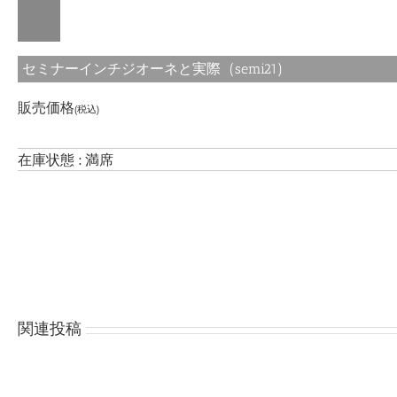
セミナーインチジオーネと実際 (semi21)
販売価格
(税込)
在庫状態 : 満席
関連投稿
金
イ
銀