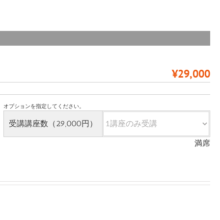
¥29,000
オプションを指定してください。
受講講座数（29,000円）
満席
ジ
ュ
エ
リ
ー・
宝
飾・
宝